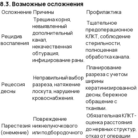
8.3. Возможные осложнения
Осложнение
Причины
Профилактика
Трещина корня,
Тщательное
невыявленный
предоперационное
дополнительный
Рецидив
КЛКТ, соблюдение
канал,
воспаления
стерильности,
некачественная
полноценная
обтурация,
обработка канала.
инфицирование раны.
Планирование
разреза с учетом
Неправильный выбор
ширины
Рецессия
разреза, натяжение
кератинизированной
десны
лоскута, нарушение
десны, бережное
кровоснабжения.
обращение с
тканями.
Обязательная КЛКТ-
Повреждение
оценка расстояния
Парестезия
нижнелуночкового
до нервных структур,
(онемение)
или подбородочного
отказ от операции