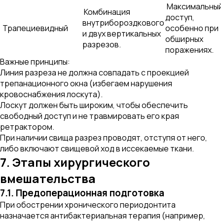
Максимальны
Комбинация
доступ,
внутрибороздкового
Трапециевидный
особенно при
и двух вертикальных
обширных
разрезов.
поражениях.
Важные принципы:
Линия разреза не должна совпадать с проекцией
трепанационного окна (избегаем нарушения
кровоснабжения лоскута).
Лоскут должен быть широким, чтобы обеспечить
свободный доступ и не травмировать его края
ретрактором.
При наличии свища разрез проводят, отступя от него,
либо включают свищевой ход в иссекаемые ткани.
7. Этапы хирургического
вмешательства
7.1. Предоперационная подготовка
При обострении хронического периодонтита
назначается антибактериальная терапия (например,