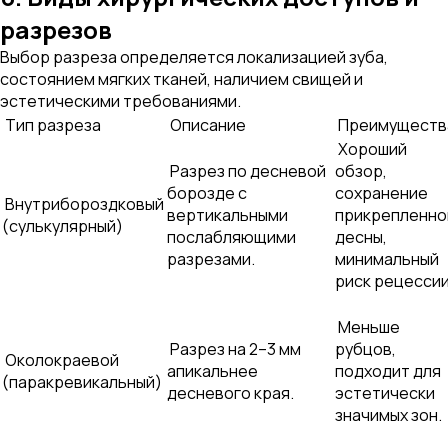
разрезов
Выбор разреза определяется локализацией зуба,
состоянием мягких тканей, наличием свищей и
эстетическими требованиями.
Тип разреза
Описание
Преимуществ
Хороший
Разрез по десневой
обзор,
борозде с
сохранение
Внутрибороздковый
вертикальными
прикрепленно
(сулькулярный)
послабляющими
десны,
разрезами.
минимальный
риск рецессии
Меньше
Разрез на 2–3 мм
рубцов,
Околокраевой
апикальнее
подходит для
(паракревикальный)
десневого края.
эстетически
значимых зон.