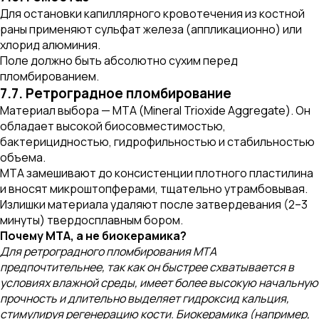
Для остановки капиллярного кровотечения из костной
раны применяют сульфат железа (аппликационно) или
хлорид алюминия.
Поле должно быть абсолютно сухим перед
пломбированием.
7.7. Ретроградное пломбирование
Материал выбора — МТА (Mineral Trioxide Aggregate). Он
обладает высокой биосовместимостью,
бактерицидностью, гидрофильностью и стабильностью
объема.
МТА замешивают до консистенции плотного пластилина
и вносят микроштопферами, тщательно утрамбовывая.
Излишки материала удаляют после затвердевания (2–3
минуты) твердосплавным бором.
Почему МТА, а не биокерамика?
Для ретроградного пломбирования МТА
предпочтительнее, так как он быстрее схватывается в
условиях влажной среды, имеет более высокую начальную
прочность и длительно выделяет гидроксид кальция,
стимулируя регенерацию кости. Биокерамика (например,