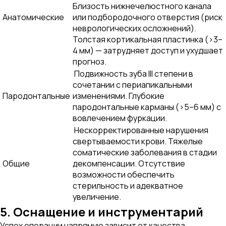
Близость нижнечелюстного канала
Анатомические
или подбородочного отверстия (риск
неврологических осложнений).
Толстая кортикальная пластинка (>3–
4 мм) — затрудняет доступ и ухудшает
прогноз.
Подвижность зуба III степени в
сочетании с периапикальными
Пародонтальные
изменениями. Глубокие
пародонтальные карманы (>5–6 мм) с
вовлечением фуркации.
Нескорректированные нарушения
свертываемости крови. Тяжелые
соматические заболевания в стадии
Общие
декомпенсации. Отсутствие
возможности обеспечить
стерильность и адекватное
увеличение.
5. Оснащение и инструментарий
Успех операции напрямую зависит от качества