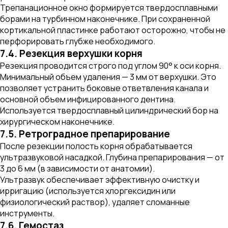
Трепанационное окно формируется твердосплавными
борами на турбинном наконечнике. При сохраненной
кортикальной пластинке работают осторожно, чтобы не
перфорировать глубже необходимого.
7.4. Резекция верхушки корня
Резекция проводится строго под углом 90° к оси корня.
Минимальный объем удаления — 3 мм от верхушки. Это
позволяет устранить боковые ответвления канала и
основной объем инфицированного дентина.
Используется твердосплавный цилиндрический бор на
хирургическом наконечнике.
7.5. Ретроградное препарирование
После резекции полость корня обрабатывается
ультразвуковой насадкой. Глубина препарирования — от
3 до 6 мм (в зависимости от анатомии).
Ультразвук обеспечивает эффективную очистку и
ирригацию (используется хлоргексидин или
физиологический раствор), удаляет сломанные
инструменты.
7.6. Гемостаз