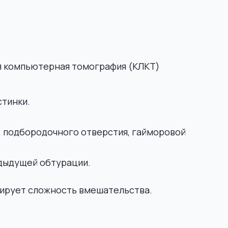
я компьютерная томография (КЛКТ)
стинки.
 подбородочного отверстия, гайморовой
едыдущей обтурации.
озирует сложность вмешательства.