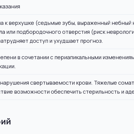
казания
 к верхушке (седьмые зубы, выраженный небный н
а или подбородочного отверстия (риск неврологи
затрудняет доступ и ухудшает прогноз.
степени в сочетании с периапикальными изменения
кации.
арушения свертываемости крови. Тяжелые сомати
твие возможности обеспечить стерильность и ад
рий