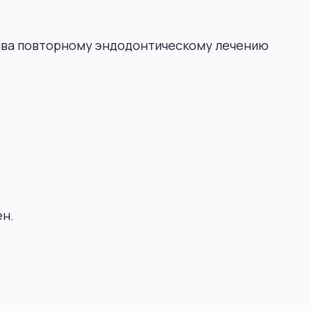
тива повторному эндодонтическому лечению
ен.