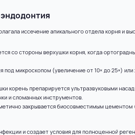
я эндодонтия
олагала иссечение апикального отдела корня и вы
тся со стороны верхушки корня, когда ортоградны
 под микроскопом (увеличение от 10× до 25×) или
шки корень препарируется ультразвуковыми насадк
нки и сломанных инструментов.
метично закрывается биосовместимым цементом 
нфекции и создает условия для полноценной реген